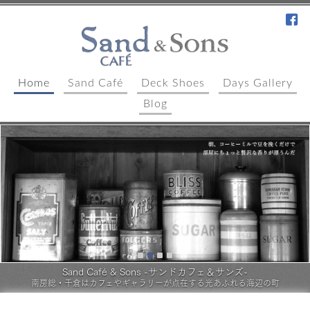
fa
Home
Sand Café
Deck Shoes
Days Gallery
Blog
1
2
3
4
Sand Café & Sons -サンドカフェ＆サンズ-
南房総・千倉はカフェやギャラリーが点在する光あふれる海辺の町