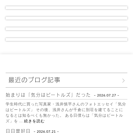
Sand CAFÉ
Deck Shoes
潮の香り漂うスローカフェ
DAYS GALLERY
海雑貨のギャラリー&ショップ
Analogue Monologue
アンティーク&ジャンクの
古民家ギャラリ
ー
サンドカフェ店主の
アナログなひとりご
と
最近のブログ記事
始まりは「気分はビートルズ」だった
– 2026.07.27 –
学生時代に買った写真家・浅井慎平さんのフォトエッセイ「気分
はビートルズ」 その後、浅井さんが千倉に別荘を建てることに
なるとは知るべくも無かった。 ある日僕らは「気分はビートル
ズ」を …
続きを読む
日日是好日
– 2026.07.21 –