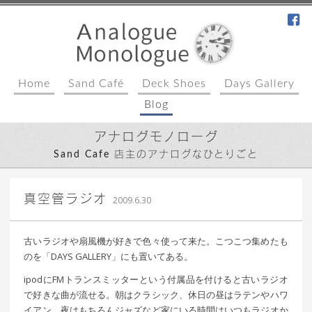
fa
Home
Sand Café
Deck Shoes
Days Gallery
Blog
アナログモノローグ
Sand Cafe 店主のアナログなひとりごと
｜ 更新日：
込山 敏郎
2015年1月23日
真空管ラジオ
2009.6.30
古いラジオや扇風機が好きで色々使って来た。こつこつ集めたも
のを「DAYS GALLERY」にも置いてある。
ipodにFMトランスミッターという付属品を付けると古いラジオ
で好きな曲が流せる。朝はクラシック、休日の昼はラテンやハワ
イアン、夜はもちろんジャズなど家にいる時間はいつもラジオか