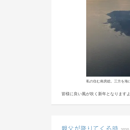
私の住む南房総。三方を海
皆様に良い風が吹く新年となります
親父が降りてくる時
2020.