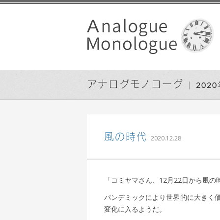
アナログモノローグ
202
｜ 更新日：
込山 敏郎
2
風の時代
2020.12.28
「コミヤマさん、12月22日から風
パンデミックにより世界的に大きく価
変化に入るようだ。