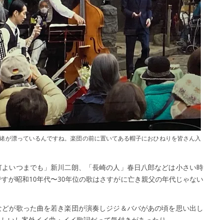
緒が漂っているんですね。楽団の前に置いてある帽子におひねりを皆さん入
灯よいつまでも」新川二朗、「長崎の人」春日八郎などは小さい時
すが昭和10年代〜30年位の歌はさすがに亡き親父の年代じゃない
などが歌った曲を若き楽団が演奏しジジ＆ババがあの頃を思い出し
ましいし案外イイ曲・イイ歌詞だって気付きがあったり。