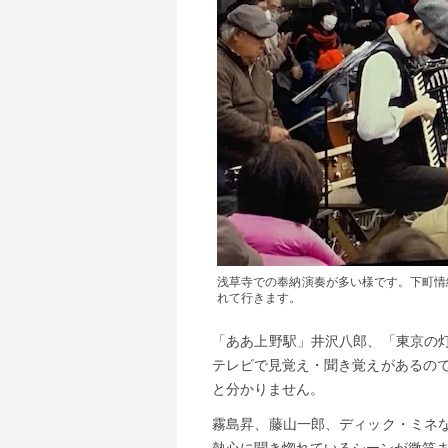
浅草寺での奉納演奏が多い様です。下町情
れて行きます。
「ああ上野駅」井沢八郎、「東京の
テレビで見覚え・聞き覚えがあるので
と分かりません。
霧島昇、藤山一郎、ディック・ミネ
熱心に聞き惚れているシーンが微笑