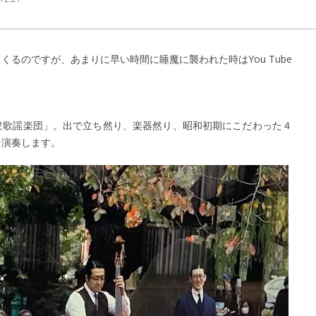
るのですが、あまりに早い時間に睡魔に襲われた時はYou Tube
衆歌謡楽団」。出で立ち然り、楽器然り、昭和初期にこだわった４
を演奏します。