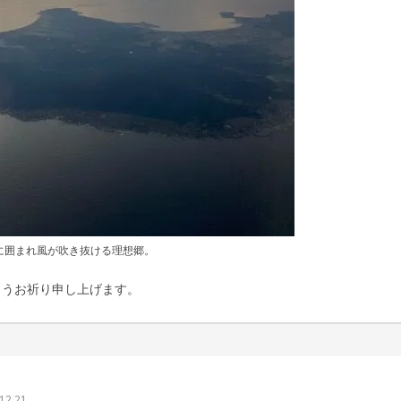
に囲まれ風が吹き抜ける理想郷。
ようお祈り申し上げます。
込山 敏郎
12.21