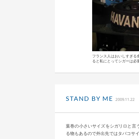
フランス人はおいしすぎる
ると私にとってシガーは必
｜
込
STAND BY ME
2009.11.22
葉巻の小さいサイズをシガリロと言う
る物もあるので外出先ではタバコサ