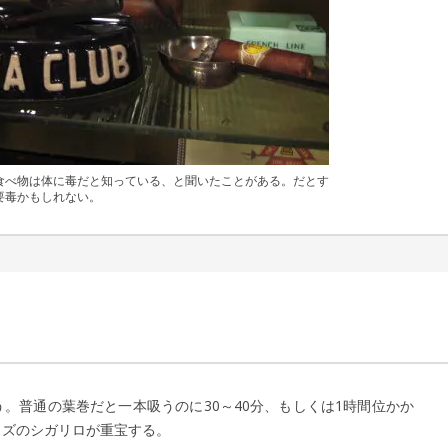
食べ物は体に毒だと知っている、と聞いたことがある。だとす
要毒かもしれない。
 更新日：
山 敏郎
2015年1月23日
。普通の葉巻だと一本吸うのに30～40分、もしくは1時間位かか
イズのシガリロが重宝する。