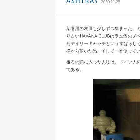
｜ 更新日
込山 敏郎
ASHTRAY
2009.11.25
葉巻用の灰皿も少しずつ集まった。ミ
り古いHAVANA CLUBはラム酒
たデイリーキャッチというすばらし
様から頂いた品、そして一番使って
後ろの額に入った人物は、ドイツ人
である。