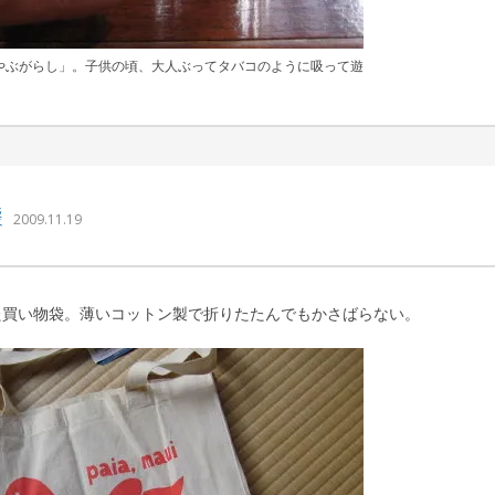
やぶがらし」。子供の頃、大人ぶってタバコのように吸って遊
｜ 更新日：
込山 敏郎
2015年1月23日
袋
2009.11.19
た買い物袋。薄いコットン製で折りたたんでもかさばらない。