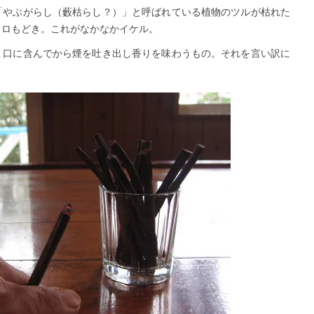
「やぶがらし（藪枯らし？）」と呼ばれている植物のツルが枯れた
リロもどき。これがなかなかイケル。
。口に含んでから煙を吐き出し香りを味わうもの。それを言い訳に