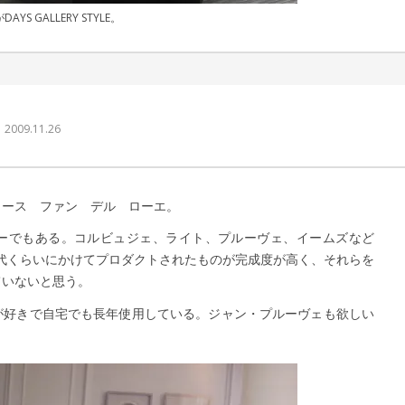
S GALLERY STYLE。
｜ 更新日：
込山 敏郎
2015年1月23日
2009.11.26
ミース ファン デル ローエ。
ーでもある。コルビュジェ、ライト、プルーヴェ、イームズなど
0年代くらいにかけてプロダクトされたものが完成度が高く、それらを
ていないと思う。
が好きで自宅でも長年使用している。ジャン・プルーヴェも欲しい