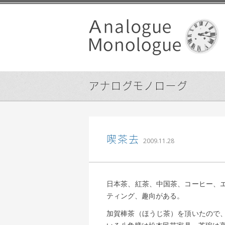
アナログモノローグ
｜ 更新日：
込山 敏郎
2015
喫茶去
2009.11.28
日本茶、紅茶、中国茶、コーヒー、
ティング、趣向がある。
加賀棒茶（ほうじ茶）を頂いたので