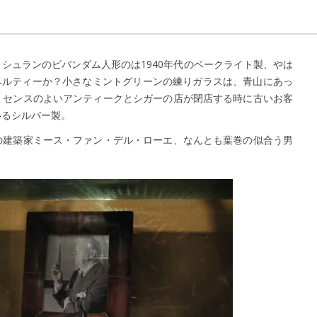
：
2015年1月23日
シュランのビバンダム人形のは1940年代のベークライト製、やは
のノベルティーか？小さなミントグリーンの練りガラスは、青山にあっ
くセンスのよいアンティークとシガーの店が閉店する時に古いお客
いるシルバー製。
の建築家ミース・ファン・デル・ローエ、なんとも葉巻の似合う男