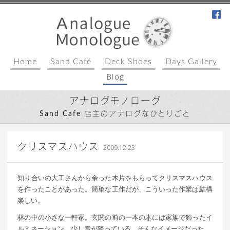
fa
Home
Sand Café
Deck Shoes
Days Gallery
Blog
アナログモノローグ
Sand Cafe 店主のアナログなひとりごと
｜ 更新日：
込山 敏郎
2015年1月23日
クリスマスハウス
2009.12.23
知り合いの大工さんから余った木片をもらってクリスマスハウス
を作ったことがあった。簡単な工作だが、こういった作業は結構
楽しい。
林の中の小さな一軒家。玄関の前の一本の木には家族で飾ったイ
ルミネーション。少し雪が降っている。そんなイメージだった。