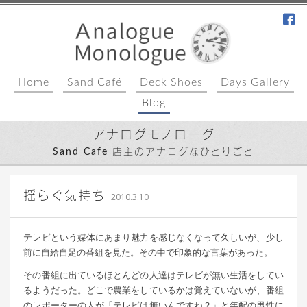
fa
Home
Sand Café
Deck Shoes
Days Gallery
Blog
アナログモノローグ
Sand Cafe 店主のアナログなひとりごと
｜ 更新日：
込山 敏郎
2015年1月23日
揺らぐ気持ち
2010.3.10
テレビという媒体にあまり魅力を感じなくなって久しいが、少し
前に自給自足の番組を見た。その中で印象的な言葉があった。
その番組に出ているほとんどの人達はテレビが無い生活をしてい
るようだった。どこで農業をしているかは覚えていないが、番組
のレポーターの人が「テレビは無いんですね？」と年配の男性に