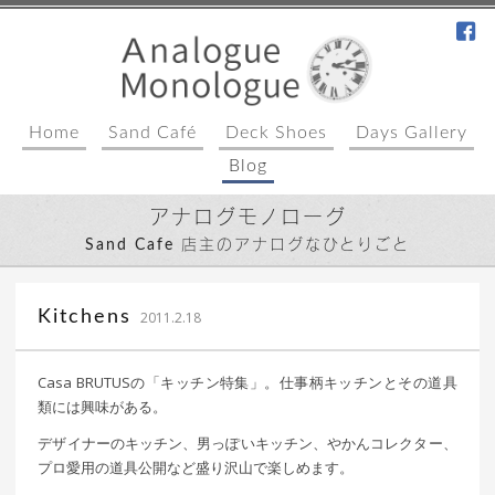
fa
Home
Sand Café
Deck Shoes
Days Gallery
Blog
アナログモノローグ
Sand Cafe 店主のアナログなひとりごと
｜ 更新日：
込山 敏郎
2015年1月23日
Kitchens
2011.2.18
Casa BRUTUSの「キッチン特集」。仕事柄キッチンとその道具
類には興味がある。
デザイナーのキッチン、男っぽいキッチン、やかんコレクター、
プロ愛用の道具公開など盛り沢山で楽しめます。