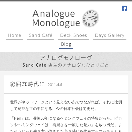
fa
Home
Sand Café
Deck Shoes
Days Gallery
Blog
アナログモノローグ
Sand Cafe 店主のアナログなひとりごと
｜ 更新日：
込山 敏郎
2015年1月23日
窮屈な時代に
2011.4.6
世界がネットワークという見えない糸でつながれば、それに比例
して窮屈な世の中になる。今の日本社会は尚更だ。
「Pen」は、没後50年になるヘミングウェイの特集だった。ピカ
ソやヘミングウェイは「窮屈さを一蹴した魅力」を放つ男だ。ま
たそういった生き方が許された良き時代を代表するマッチョとも