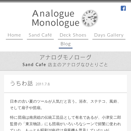
fa
Home
Sand Café
Deck Shoes
Days Gallery
Blog
アナログモノローグ
Sand Cafe 店主のアナログなひとりごと
｜ 更新日：
込山 敏郎
2015年1月23日
うちわ話
2011.7.8
日本の古い夏のツールが人気だと言う。浴衣、ステテコ、風鈴、
そして扇子や団扇。
特に団扇は南房総の伝統工芸品として有名であるが、小津安二郎
監督の「東京物語」にも団扇がいろいろなシーンで頻繁に使われ
ていた。もっとも昭和20年代は扇風機も普及していないが。