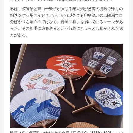
私は、笠智衆と東山千榮子が演じる老夫婦が熱海の堤防で帰りの
相談をする場面が好きだが、それ以外でも印象深いのは団扇で自
分ばかりを扇ぐのではなく、普通に相手を扇いでいるシーンがあ
った。その相手に涼を送るという行為にちょっと心動かされた覚
えがある。
民芸の祖「柳宗悦」が惚れた染色家「芹沢銈介（1889～1961）」の