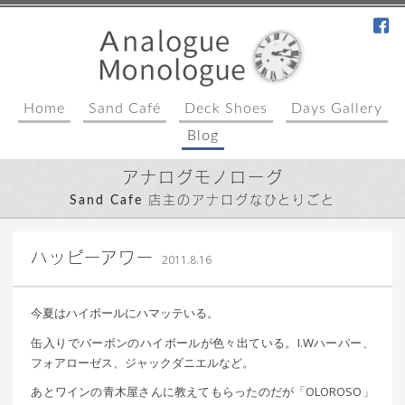
fa
Home
Sand Café
Deck Shoes
Days Gallery
Blog
アナログモノローグ
Sand Cafe 店主のアナログなひとりごと
｜ 更新日：
込山 敏郎
2015年1月23日
ハッピーアワー
2011.8.16
今夏はハイボールにハマッテいる。
缶入りでバーボンのハイボールが色々出ている。I.Wハーパー、
フォアローゼス、ジャックダニエルなど。
あとワインの青木屋さんに教えてもらったのだが「OLOROSO」