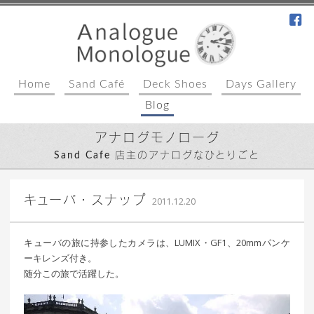
fa
Home
Sand Café
Deck Shoes
Days Gallery
Blog
アナログモノローグ
Sand Cafe 店主のアナログなひとりごと
｜ 更新日：
込山 敏郎
2015年1月23日
キューバ・スナップ
2011.12.20
キューバの旅に持参したカメラは、LUMIX・GF1、20mmパンケ
ーキレンズ付き。
随分この旅で活躍した。