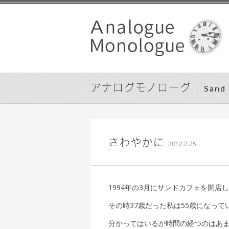
アナログモノローグ
San
｜ 更新日：
込山 敏郎
さわやかに
2012.2.25
1994年の3月にサンドカフェを開店
その時37歳だった私は55歳になって
分かってはいるが時間の経つのはあま