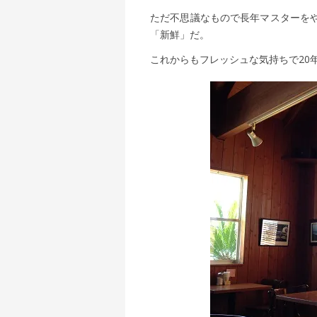
ただ不思議なもので長年マスターを
「新鮮」だ。
これからもフレッシュな気持ちで20