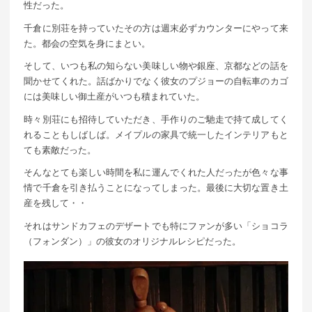
性だった。
千倉に別荘を持っていたその方は週末必ずカウンターにやって来
た。都会の空気を身にまとい。
そして、いつも私の知らない美味しい物や銀座、京都などの話を
聞かせてくれた。話ばかりでなく彼女のプジョーの自転車のカゴ
には美味しい御土産がいつも積まれていた。
時々別荘にも招待していただき、手作りのご馳走で持て成してく
れることもしばしば。メイプルの家具で統一したインテリアもと
ても素敵だった。
そんなとても楽しい時間を私に運んでくれた人だったが色々な事
情で千倉を引き払うことになってしまった。最後に大切な置き土
産を残して・・
それはサンドカフェのデザートでも特にファンが多い「ショコラ
（フォンダン）」の彼女のオリジナルレシピだった。