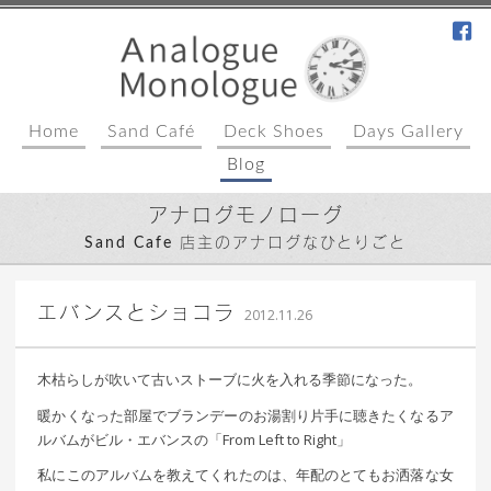
fa
Home
Sand Café
Deck Shoes
Days Gallery
Blog
アナログモノローグ
Sand Cafe 店主のアナログなひとりごと
｜ 更新日：
込山 敏郎
2015年1月23日
エバンスとショコラ
2012.11.26
木枯らしが吹いて古いストーブに火を入れる季節になった。
暖かくなった部屋でブランデーのお湯割り片手に聴きたくなるア
ルバムがビル・エバンスの「From Left to Right」
私にこのアルバムを教えてくれたのは、年配のとてもお洒落な女