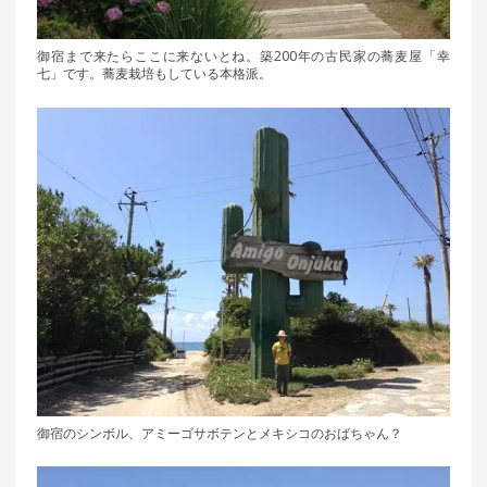
御宿まで来たらここに来ないとね。築200年の古民家の蕎麦屋「幸
七」です。蕎麦栽培もしている本格派。
御宿のシンボル、アミーゴサボテンとメキシコのおばちゃん？