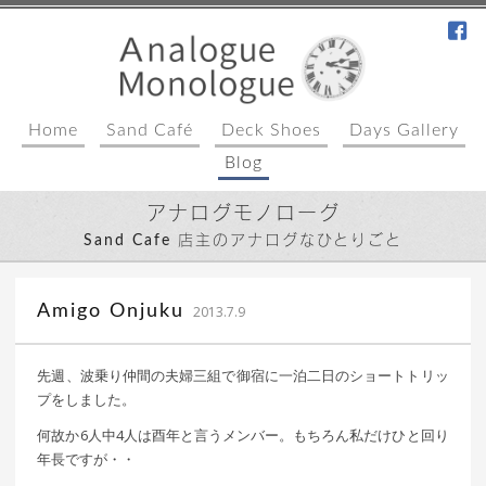
fa
Home
Sand Café
Deck Shoes
Days Gallery
Blog
アナログモノローグ
Sand Cafe 店主のアナログなひとりごと
｜ 更新日：
込山 敏郎
2015年1月23日
Amigo Onjuku
2013.7.9
先週、波乗り仲間の夫婦三組で御宿に一泊二日のショートトリッ
プをしました。
何故か6人中4人は酉年と言うメンバー。もちろん私だけひと回り
年長ですが・・