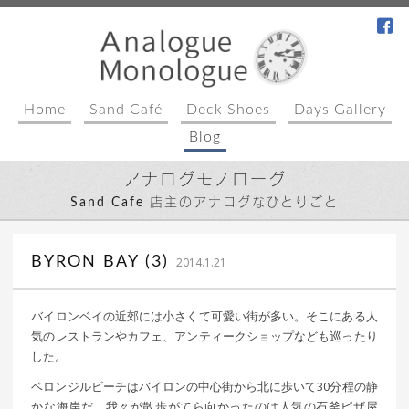
fa
Home
Sand Café
Deck Shoes
Days Gallery
Blog
アナログモノローグ
Sand Cafe 店主のアナログなひとりごと
｜ 更新日：
込山 敏郎
2015年1月23日
BYRON BAY (3)
2014.1.21
バイロンベイの近郊には小さくて可愛い街が多い。そこにある人
気のレストランやカフェ、アンティークショップなども巡ったり
した。
ベロンジルビーチはバイロンの中心街から北に歩いて30分程の静
かな海岸だ。我々が散歩がてら向かったのは人気の石釜ピザ屋