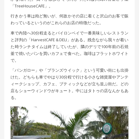
「TreeHouseCAFE」。
行きかう車は殆ど無いが、何故かその店に着くと沢山のお客で賑
わっているというのがこれらのお店の特徴だった。
車で内陸へ30分程走るとバイロンベイで一番美味しいレストラン
と評判の「HarvestCAFE＆DELI」がある。残念ながら我々が着い
た時ランチタイムは終了していたが、隣のデリで100年前の石焼
釜で焼いたパンを買いカフェで食べた。珈琲はフラットホワイト
で。
「バンガロー」や「ブランズウイック」という可愛い街にも出掛
けた。どちらも車でやはり30分程で行ける小さな雑貨屋やアンテ
ィークショップ、カフェ、ブティックなどが立ち並ぶ街だ。どの
店もショーウィンドウがキュート。中にはタトゥの店なんかもあ
る。