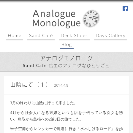
fa
Home
Sand Café
Deck Shoes
Days Gallery
Blog
アナログモノローグ
Sand Cafe 店主のアナログなひとりごと
｜ 更新日：
込山 敏郎
2015年1月23日
山陰にて（１）
2014.4.8
3月の終わりに山陰に行って来ました。
4月から社会人になる末娘といつも店を手伝っている次女を誘
い、鳥取から島根への2泊3日の旅でした。
米子空港からレンタカーで境港に行き「水木しげるロード」を歩