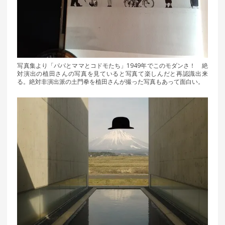
写真集より「パパとママとコドモたち」1949年でこのモダンさ！ 絶
対演出の植田さんの写真を見ていると写真て楽しんだと再認識出来
る。絶対非演出派の土門拳を植田さんが撮った写真もあって面白い。