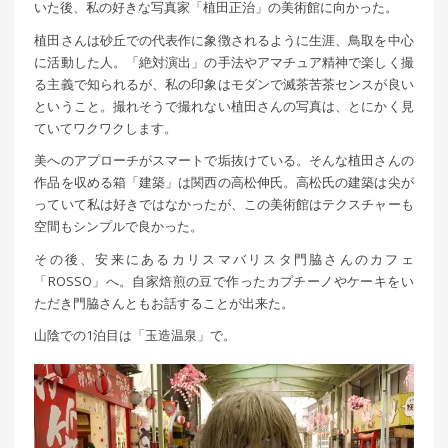
いた後、私の好きな写真家「植田正治」の美術館に向かった。
植田さんは砂丘での代表作に象徴されるように生涯、鳥取を中心
に活動した人。「絶対演出」の手法やアマチュア精神で楽しく撮
る主義で知られるが、私の印象はモダンで滅茶苦茶センスが良い
ということ。撮れそうで撮れない植田さんの写真は、とにかく見
ていてワクワクします。
美へのアプローチがスマートで垢抜けている。そんな植田さんの
作品を収める箱「建築」は関西の高松伸氏。高松氏の建築は尖が
っていて私は好きではなかったが、この美術館はテクスチャーも
空間もシンプルで良かった。
その後、安来にあるカリスマバリスタ門脇さんのカフェ
「ROSSO」へ。自家焙煎の豆で作ったカプチーノやケーキをい
ただき門脇さんともお話することが出来た。
山陰での1泊目は「玉造温泉」で。