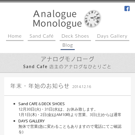
fa
Home
Sand Café
Deck Shoes
Days Gallery
Blog
アナログモノローグ
Sand Cafe 店主のアナログなひとりごと
｜ 更新日：
込山 敏郎
2015年1月
年末・年始のお知らせ
2014.12.16
23日
Sand CAFE
＆
DECK SHOES
12月30日(火)・31日(水)は、お休み致します。
1月1日(木)・2日(金)はAM10時より営業、3日(土)からは通常
DAYS GALLERY
無休で営業(急に変わることもありますので電話にてご確認
を)