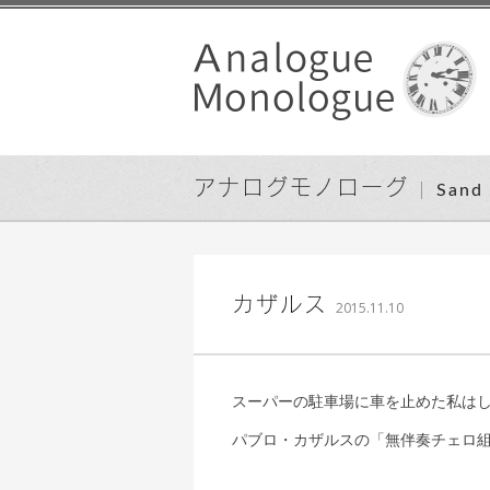
アナログモノローグ
San
込山 敏郎
カザルス
2015.11.10
スーパーの駐車場に車を止めた私は
パブロ・カザルスの「無伴奏チェロ