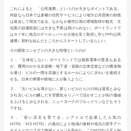
これによると、「公民連携」というのが大きなポイントである。
何故なら日本では多種の住民サービスにより地方公共団体の財政
は逼迫して現況である。なかなか都市計画の用地取得や観光・文
化面の設備投資には大きな予算は掛けられない。ポートランドで
は９７年に地元のデベロッパーが土地を安く取得し市とPPP(公民
連携）契約を結んだところからスタートしているらしい。
その開発コンセプトの大きな特徴というのが
１．「立体化しない」ポートランドでは路面電車の普及もある
が、費用のかかる歩道橋・地下道・道路の立体交差などの構造物
を避け、ビルの一階を店舗とするルールによりにぎわいを連続さ
せる。日本の界隈や路地に人が集うように。
２．「古いビルを壊さない」新しいビルだらけの街は退屈とみな
され古いビルの醸しだす雰囲気をリノベで活かすことが街の価値
を上げるとみなされる。ニューヨークのブルックリンなどもそう
ですね。
３．「若い店主を育てる」シアトルで起業した人気の
HOTEL「ACE HOTEL」の進出により地域の食材や地元の若手アー
チストとのコラボで地域イメージを高めた。このHOTELは元々90