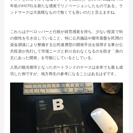
年前のHOTELを新たな感覚でリノベーションしたものである。ラ
ンドマークは大規模なもので無くても良いのだと言えますね。
これらはデベロッパーと行政が経営感覚を持ち、少ない投資で街
の個性を引き出していること。特に公共施設や都市基盤を民間の
資金調達により整備する公民連携型の開発手法を採用する事が公
共投資が先行して市場ニーズと釣り合わなくなるのを防ぎ「身の
丈にあった開発」を可能にしているとしている。
人気の観光都市となったポートランドのケースは全米でも最も成
功した例ですが、地方再生の参考になることはあるはずです。