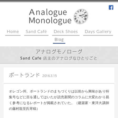
fa
Home
Sand Café
Deck Shoes
Days Gallery
Blog
アナログモノローグ
Sand Cafe 店主のアナログなひとりごと
｜ 更新日：
込山 敏郎
2016年3月22日
ポートランド
2016.3.15
オレゴン州、ポートランドのまちづくりは以前から興味があり特
集号などに目を通してはいたが読売新聞のコラムに大変わかり易
く参考になるレポートが掲載されていた。（建築家・東洋大講師
の藤村龍至氏寄稿）