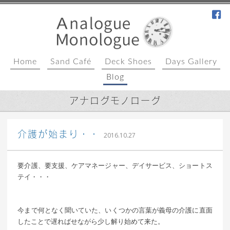
fa
Home
Sand Café
Deck Shoes
Days Gallery
Blog
アナログモノローグ
｜ 更新日：
込山 敏郎
2017年3月9日
介護が始まり・・
2016.10.27
要介護、要支援、ケアマネージャー、デイサービス、ショートス
テイ・・・
今まで何となく聞いていた、いくつかの言葉が義母の介護に直面
したことで遅ればせながら少し解り始めて来た。