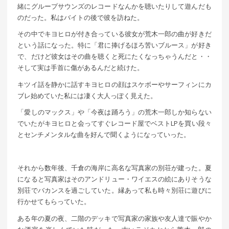
緒にグループサウンズのレコードなんかを聴いたりして遊んだも
のだった。私はバイトの後で彼を訪ねた。
その中でキヨヒロが付き合っている彼女が荒木一郎の曲が好きだ
という話になった。特に「君に捧げるほろ苦いブルース」が好き
で、だけど彼女はその曲を聴くと死にたくなっちゃうんだと・・
そして実は手首に傷があるんだと続けた。
キツイ話を静かに話すキヨヒロの顔はスケボーやサーフィンにカ
ブレ始めていた私には凄く大人っぽく見えた。
「愛しのマックス」や「今夜は踊ろう」の荒木一郎しか知らない
でいたがキヨヒロと会ってすぐレコード屋でベストLPを買い段々
とセンチメンタルな曲を好んで聞くようになっていった。
それから数年後、千倉の海岸に高名な写真家の別荘が建った。夏
になると写真家はそのアンドリュー・ワイエスの絵にありそうな
別荘でバカンスを過ごしていた。縁あって私も時々別荘に遊びに
行かせてもらっていた。
ある年の夏の夜、二階のデッキで写真家の家族や友人達で賑やか