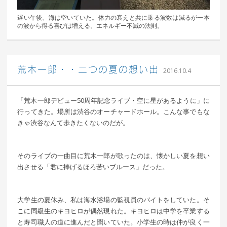
遅い午後、海は空いていた。体力の衰えと共に乗る波数は減るが一本
の波から得る喜びは増える。エネルギー不滅の法則。
｜ 更新
込山 敏郎
荒木一郎・・二つの夏の想い出
2016.10.4
日：
2016
年10月13
日
「荒木一郎デビュー50周年記念ライブ・空に星があるように」に
行ってきた。場所は渋谷のオーチャードホール。こんな事でもな
きゃ渋谷なんて歩きたくないのだが。
そのライブの一曲目に荒木一郎が歌ったのは、懐かしい夏を想い
出させる「君に捧げるほろ苦いブルース」だった。
大学生の夏休み、私は海水浴場の監視員のバイトをしていた。そ
こに同級生のキヨヒロが偶然現れた。キヨヒロは中学を卒業する
と寿司職人の道に進んだと聞いていた。小学生の時は仲が良く一