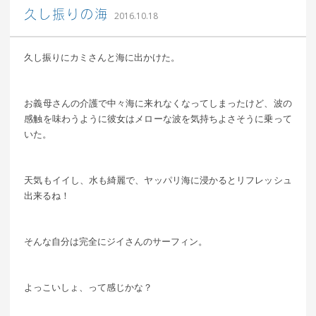
｜ 更新日：
込山 敏郎
2016年10月19日
久し振りの海
2016.10.18
久し振りにカミさんと海に出かけた。
お義母さんの介護で中々海に来れなくなってしまったけど、波の
感触を味わうように彼女はメローな波を気持ちよさそうに乗って
いた。
天気もイイし、水も綺麗で、ヤッパリ海に浸かるとリフレッシュ
出来るね！
そんな自分は完全にジイさんのサーフィン。
よっこいしょ、って感じかな？