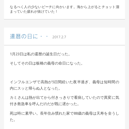
なるべく人の少ないビーチに向かいます。海から上がるとチョット溜
まっていた疲れが抜けていた！
｜ 更新日：
込山 敏郎
2017年2月15日
還暦の日に・・
2017.2.7
1月23日は私の還暦の誕生日だった。
そしてその日は板橋の義母の命日になった。
インフルエンザで高熱が5日間続いた夜半過ぎ、義母は短時間の
内にスッと帰らぬ人となった。
カミさんは熱が出てから付きっきりで看病していたので異変に気
付き救急車を呼んだのだが既に遅かった。
死は時に素早い。長年住み慣れた家で88歳の義母は天寿を全うし
た。