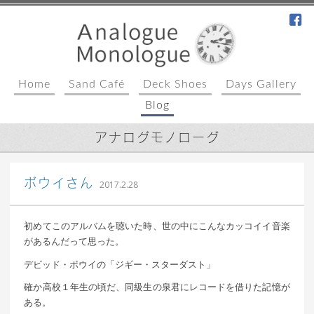
fa
Home
Sand Café
Deck Shoes
Days Gallery
Blog
アナログモノローグ
｜ 更新日：
込山 敏郎
2017年3月2日
ボウイさん
2017.2.28
初めてこのアルバムを聴いた時、世の中にこんなカッコイイ音楽
があるんだって思った。
デビッド・ボウイの「ジギー・スターダスト」
確か高校１年生の頃だ、同級生の泉君にレコードを借りた記憶が
ある。