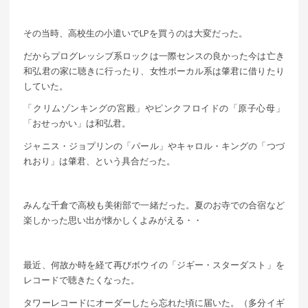
その当時、高校生の小遣いでLPを買うのは大変だった。
だからプログレッシブ系ロックは一際センスの良かった今は亡き
和弘君の家に聴きに行ったり、女性ボーカル系は肇君に借りたり
していた。
「クリムゾンキングの宮殿」やピンクフロイドの「原子心母」
「おせっかい」は和弘君。
ジャニス・ジョプリンの「パール」やキャロル・キングの「つづ
れおり」は肇君、という具合だった。
みんな千倉で高校も美術部で一緒だった。夏のお寺での合宿など
楽しかった思い出が懐かしくよみがえる・・
最近、何故か時を経て再びボウイの「ジギー・スターダスト」を
レコードで聴きたくなった。
タワーレコードにオーダーしたら忘れた頃に届いた。（多分イギ