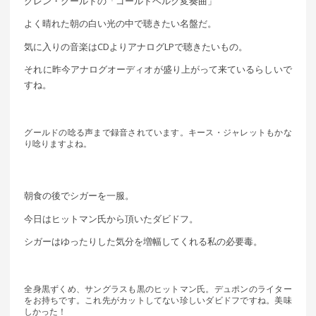
グレン・グールドの「ゴールドベルク変奏曲」
よく晴れた朝の白い光の中で聴きたい名盤だ。
気に入りの音楽はCDよりアナログLPで聴きたいもの。
それに昨今アナログオーディオが盛り上がって来ているらしいで
すね。
グールドの唸る声まで録音されています。キース・ジャレットもかな
り唸りますよね。
朝食の後でシガーを一服。
今日はヒットマン氏から頂いたダビドフ。
シガーはゆったりした気分を増幅してくれる私の必要毒。
全身黒ずくめ、サングラスも黒のヒットマン氏。デュポンのライター
をお持ちです。これ先がカットしてない珍しいダビドフですね。美味
しかった！