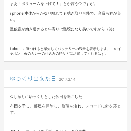
まあ「ボリュームを上げて！」とか言う位ですが。
i phone 本体からかなり離れても聴き取り可能で、音質も程が良
い。
重低音が効き過ぎると年寄りは難聴になり易いですから（笑）
i phoneに近づけると感知してバッテリーの残量を表示します。このイ
ヤホン、夜のカレーの仕込みの時などに活躍してくれるはず。
｜ 更新日：
込山 敏郎
2017年2月15日
ゆっくり出来た日
2017.2.14
久し振りにゆっくりとした休日を過ごした。
布団を干し、部屋を掃除し、珈琲を淹れ、レコードに針を落と
す。