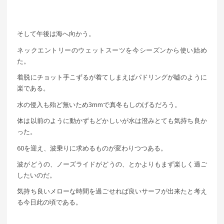
そして午後は海へ向かう。
ネックエントリーのウェットスーツを今シーズンから使い始め
た。
着脱にチョット手こずるが着てしまえばパドリングが嘘のように
楽である。
水の侵入も殆ど無いため3mmで真冬もしのげるだろう。
体は以前のように動かずもどかしいが水は澄みとても気持ち良か
った。
60を迎え、波乗りに求めるものが変わりつつある。
波がどうの、ノーズライドがどうの、とかよりもまず楽しく過ご
したいのだ。
気持ち良いメローな時間を過ごせれば良いサーフが出来たと考え
る今日此の頃である。