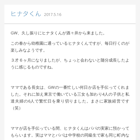
込山 敏郎
ヒナタくん
2017.5.16
GW、久し振りにヒナタくんが酒々井から来ました。
この春から幼稚園に通っているヒナタくんですが、毎日行くのが
楽しみなようです。
３才６ヶ月になりましたが、ちょっと会わないと随分成長したよ
うに感じるものですね。
ママである長女は、GWの一番忙しい何日か店を手伝ってくれま
した。それに加え東京で働いている三女も加わり4人の子供と私
達夫婦の6人で繁忙日を乗り切りました。まさに家族経営です
（笑）
ママが店を手伝っている間、ヒナタくんはパパの実家に預かって
もらいます。実はママとパパは中学校の同級生で家も同じ町内な