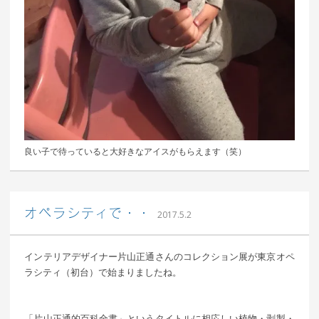
良い子で待っていると大好きなアイスがもらえます（笑）
｜ 更新日：
込山 敏郎
2017年6月23日
オペラシティで・・
2017.5.2
インテリアデザイナー片山正通さんのコレクション展が東京オペ
ラシティ（初台）で始まりましたね。
「片山正通的百科全書」というタイトルに相応しい植物・剥製・