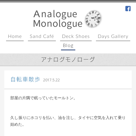
fa
Home
Sand Café
Deck Shoes
Days Gallery
Blog
アナログモノローグ
込山 敏郎
自転車散歩
2017.5.22
部屋の片隅で眠っていたモールトン。
久し振りにホコリを払い、油を注し、タイヤに空気を入れて乗り
始めた。