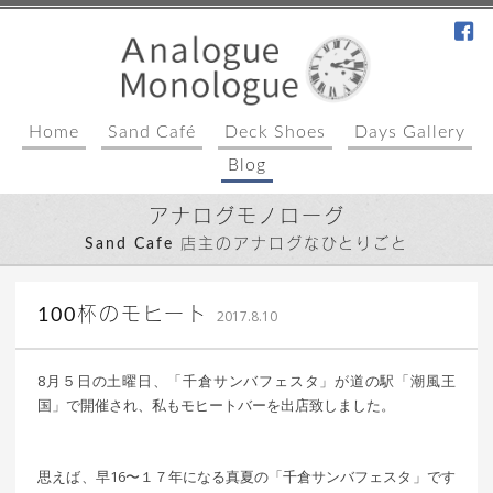
fa
Home
Sand Café
Deck Shoes
Days Gallery
Blog
アナログモノローグ
Sand Cafe 店主のアナログなひとりごと
込山 敏郎
100杯のモヒート
2017.8.10
8月５日の土曜日、「千倉サンバフェスタ」が道の駅「潮風王
国」で開催され、私もモヒートバーを出店致しました。
思えば、早16〜１７年になる真夏の「千倉サンバフェスタ」です