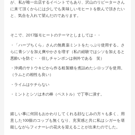
が、私が唯一出店するイベントでもあり、沢山のリピーターさん
に来て頂くからには少しでも美味しいモヒートを飲んで頂きたい
と、気合を入れて望んだのであります。
そこで、2017版モヒートのテーマとしましては・・
・「ハーブちくら」さんの無農薬ミントをたっぷり使用する。さ
らに青シソを加え爽やかさを増す（私の経験ではシソを加えると
悪酔いを防ぐ・・但しチャンポンは例外である 笑）
・沖縄のサトウキビから作る粗製糖を煮詰めたシロップを使用。
（ラムとの相性も良い）
・ライムはケチらない
・ミントとシソは木の棒（ペストル）で丁寧に潰す。
嬉しい事に何回もおかわりしてくれる顔なじみの方々も多く、用
意した100個のコップも無くなり、充実感と共に私はシガーを堪
能しながらフィナーレの花火を迎えることが出来たのでした。