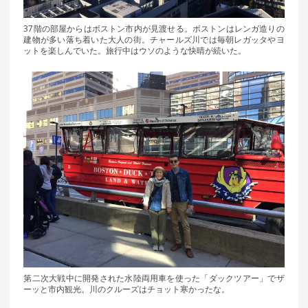
37階の部屋からはボストン市内が見渡せる。ボストンはレンガ造りの
建物が多い落ち着いた大人の街。チャールズ川では毎朝レガッタやヨ
ットを楽しんでいた。旅行中はウソのような快晴が続いた。
第二次大戦中に開発された水陸両用車を使った「ダックツアー」でザ
ーッと市内観光。川のクルーズはチョット寒かったな。