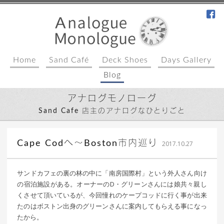
fa
Home
Sand Café
Deck Shoes
Days Gallery
Blog
アナログモノローグ
Sand Cafe 店主のアナログなひとりごと
｜ 更新
込山 敏
Cape Codへ〜Boston市内巡り
2017.10.27
日：
郎
2017年
10月28
サンドカフェの裏の林の中に「南房国際村」という外人さん向け
日
の宿泊施設がある。オーナーのD・グリーンさんには娘共々親し
くさせて頂いているが、今回憧れのケープコッドに行く事が出来
たのはボストン出身のグリーンさんに案内してもらえる事になっ
たから。