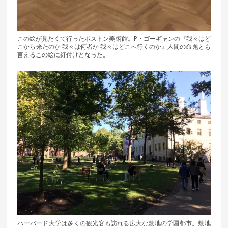
この絵が見たくて行ったボストン美術館。P・ゴーギャンの『我々はど
こから来たのか 我々は何者か 我々はどこへ行くのか』人間の命題とも
言えるこの絵に釘付けとなった。
ハーバード大学は多くの観光客も訪れる広大な敷地の学園都市。敷地