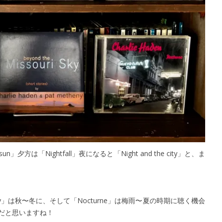
n」夕方は「Nightfall」夜になると「Night and the city」と、ま
uri sky」は秋〜冬に、そして「Nocturne」は梅雨〜夏の時期に聴く機会
だと思いますね！