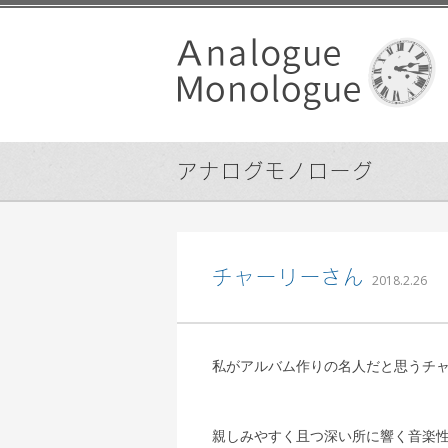
アナログモノローグ
込山
チャーリーさん
2018.2.26
私がアルバム作りの名人だと思うチ
親しみやすく且つ深い所に響く音楽