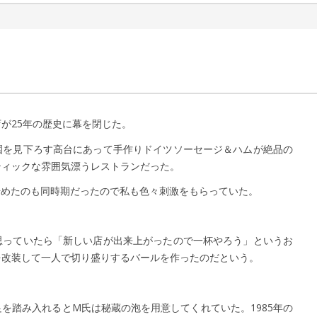
 更新日：
山 敏郎
2018年2月14日
が25年の歴史に幕を閉じた。
園を見下ろす高台にあって手作りドイツソーセージ＆ハムが絶品の
ティックな雰囲気漂うレストランだった。
始めたのも同時期だったので私も色々刺激をもらっていた。
思っていたら「新しい店が出来上がったので一杯やろう」というお
を改装して一人で切り盛りするバールを作ったのだという。
を踏み入れるとM氏は秘蔵の泡を用意してくれていた。1985年の