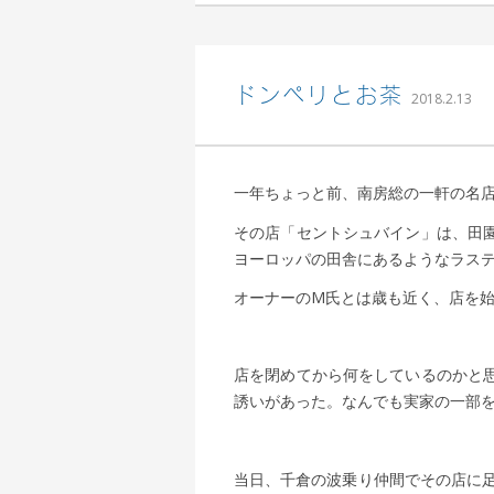
｜
込
ドンペリとお茶
2018.2.13
一年ちょっと前、南房総の一軒の名店
その店「セントシュバイン」は、田
ヨーロッパの田舎にあるようなラス
オーナーのM氏とは歳も近く、店を
店を閉めてから何をしているのかと
誘いがあった。なんでも実家の一部
当日、千倉の波乗り仲間でその店に足