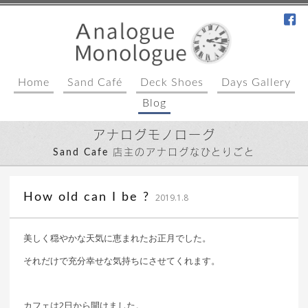
fa
Home
Sand Café
Deck Shoes
Days Gallery
Blog
アナログモノローグ
Sand Cafe 店主のアナログなひとりごと
込山 敏郎
How old can I be ?
2019.1.8
美しく穏やかな天気に恵まれたお正月でした。
それだけで充分幸せな気持ちにさせてくれます。
カフェは2日から開けました。