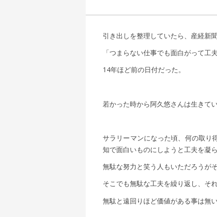
引き出しを整理していたら、産経新
「つまらない仕事でも面白がって工
14年ほど前の日付だった。
若かった時から阿久悠さんは生きて
サラリーマンになった頃、何の取り
知で面白いものにしようと工夫を凝
無駄な努力と笑う人もいただろうが
そこでも無駄な工夫を繰り返し、そ
無駄と遠回りほど価値がある事は無