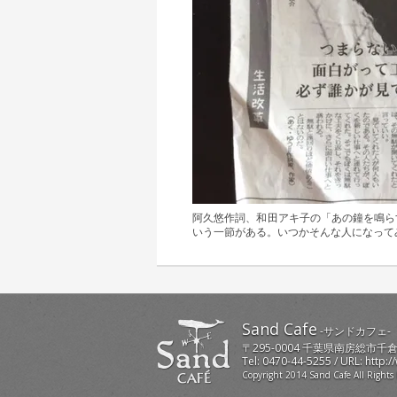
阿久悠作詞、和田アキ子の「あの鐘を鳴ら
いう一節がある。いつかそんな人になって
Sand Cafe
-
サンドカフェ
-
〒
295-0004
千葉県
南房総市
千倉
Tel:
0470-44-5255
/ URL:
http:/
Copyright 2014 Sand Cafe All Rights 