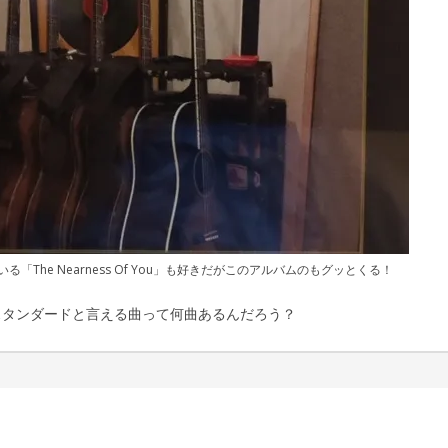
The Nearness Of You」も好きだがこのアルバムのもグッとくる！
スタンダードと言える曲って何曲あるんだろう？
 敏郎