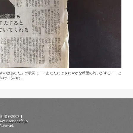
すのはあなた」の歌詞に・・あなたにはさわやかな希望の匂いがする・・と
みたいものだ。
町瀬戸2908-1
/www.sandcafe.jp
Reserverd.