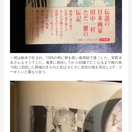
一村は栃木で生まれ、10代の時に肺を患い南房総で過ごした。安西水
丸さんもそうでした。奄美に移住してから69歳で亡くなるまで南の島
で絵に没頭した異端の才人の人生はタヒチに安住の地を見出したP・ゴ
ーギャンと重なり合う。