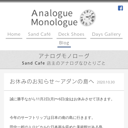
fa
Home
Sand Café
Deck Shoes
Days Gallery
Blog
アナログモノローグ
Sand Cafe 店主のアナログなひとりごと
込山
お休みのお知らせ〜アダンの島へ
2020.10.30
敏郎
誠に勝手ながら11月2日(月)〜6日(金)はお休みさせて頂きます。
今年のサーフトリップは日本の南の島に行きます。
田中一村のトロピカルな日本画を収めた美術館がある島。