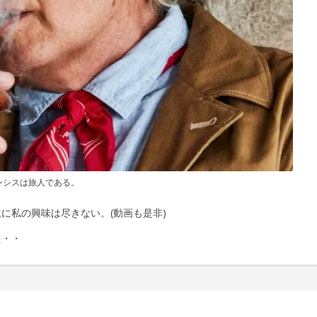
ンシスは旅人である。
生
に私の興味は尽きない。(動画も是非)
た・・