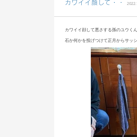
カワイイ顔して・・
2022.
カワイイ顔して悪さする孫のユウく
石か何かを投げつけて正月からサッ