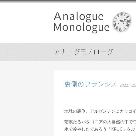
アナログモノローグ
裏側のフランシス
2022.1.2
地球の裏側、アルゼンチンにカッコ
茫漠たるパタゴニアの大自然の中で
水で冷やしたであろう「KRUG」を