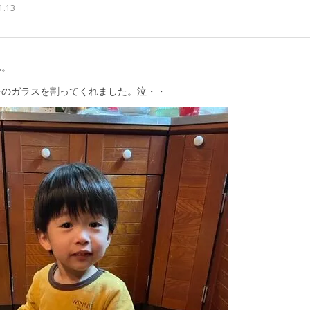
｜ 更新日：
込山 敏郎
2022年1月26日
1.13
ん。
シのガラスを割ってくれました。泣・・