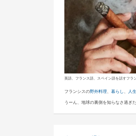
英語、フランス語、スペイン語を話すフラ
フランシスの
野外料理
、
暮らし
、
人
うーん、地球の裏側を知らなさ過ぎ