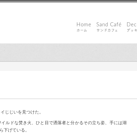
Home
Sand Café
Dec
ホーム
サンドカフェ
デッ
｜ 更新日：
込山 敏郎
2022年1月27日
5
イイじじいを見つけた。
ワイルドな焚き火、ひと目で洒落者と分かるその立ち姿、手には湖
ぶら下げている。