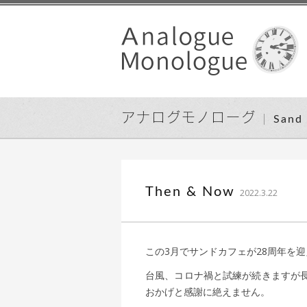
アナログモノローグ
San
込山 敏
Then & Now
2022.3.22
この3月でサンドカフェが28周年を
台風、コロナ禍と試練が続きますが
おかげと感謝に絶えません。