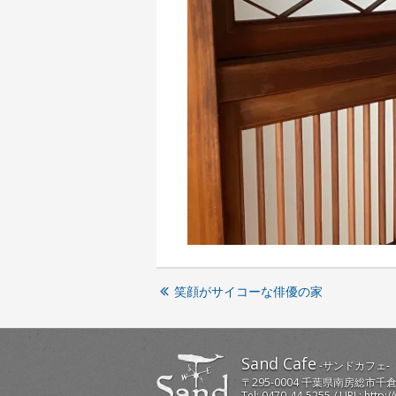
笑顔がサイコーな俳優の家
Sand Cafe
-
サンドカフェ
-
〒
295-0004
千葉県
南房総市
千倉
Tel:
0470-44-5255
/ URL:
http:/