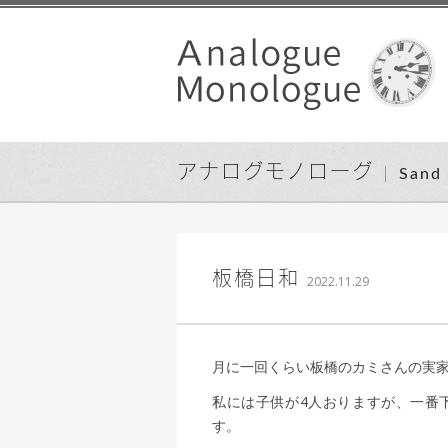
アナログモノローグ
San
込山 敏郎
板橋日和
2022.11.29
月に一回くらい板橋のカミさんの実
私には子供が4人おりますが、一番
す。