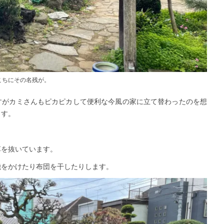
こちにその名残が。
すがカミさんもピカピカして便利な今風の家に立て替わったのを想
ます。
草を抜いています。
機をかけたり布団を干したりします。