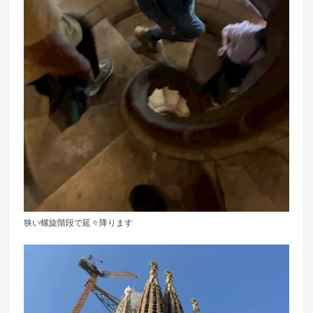
狭い螺旋階段で延々降ります