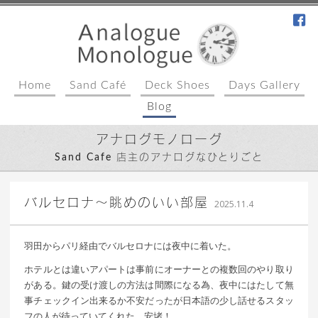
fa
Home
Sand Café
Deck Shoes
Days Gallery
Blog
アナログモノローグ
Sand Cafe 店主のアナログなひとりごと
込山 敏郎
バルセロナ〜眺めのいい部屋
2025.11.4
羽田からパリ経由でバルセロナには夜中に着いた。
ホテルとは違いアパートは事前にオーナーとの複数回のやり取り
がある。鍵の受け渡しの方法は間際になる為、夜中にはたして無
事チェックイン出来るか不安だったが日本語の少し話せるスタッ
フの人が待っていてくれた。安堵！