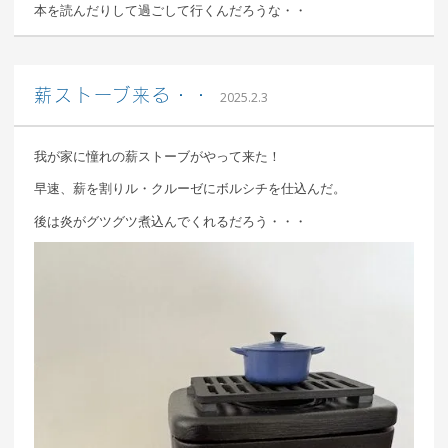
本を読んだりして過ごして行くんだろうな・・
込山 敏郎
薪ストーブ来る・・
2025.2.3
我が家に憧れの薪ストーブがやって来た！
早速、薪を割りル・クルーゼにボルシチを仕込んだ。
後は炎がグツグツ煮込んでくれるだろう・・・