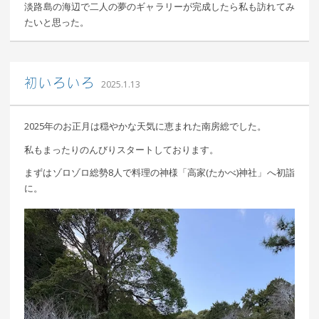
淡路島の海辺で二人の夢のギャラリーが完成したら私も訪れてみ
たいと思った。
込山 敏郎
初いろいろ
2025.1.13
2025年のお正月は穏やかな天気に恵まれた南房総でした。
私もまったりのんびりスタートしております。
まずはゾロゾロ総勢8人で料理の神様「高家(たかべ)神社」へ初詣
に。