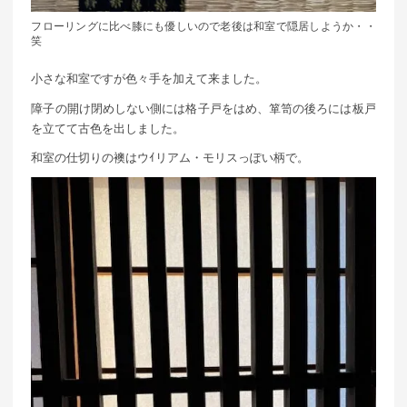
フローリングに比べ膝にも優しいので老後は和室で隠居しようか・・
笑
小さな和室ですが色々手を加えて来ました。
障子の開け閉めしない側には格子戸をはめ、箪笥の後ろには板戸
を立てて古色を出しました。
和室の仕切りの襖はウｲリアム・モリスっぽい柄で。