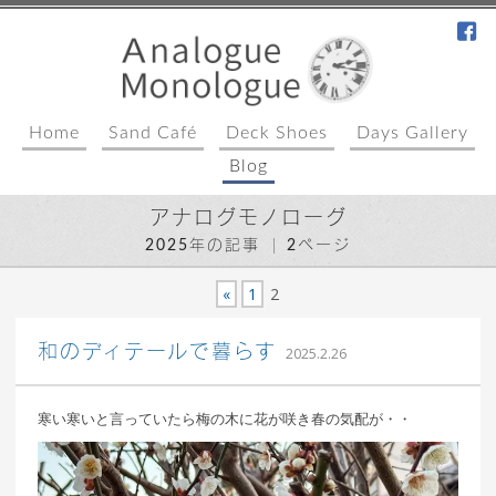
fa
Home
Sand Café
Deck Shoes
Days Gallery
Blog
アナログモノローグ
2025年の記事
2ページ
«
1
2
込山 敏郎
和のディテールで暮らす
2025.2.26
寒い寒いと言っていたら梅の木に花が咲き春の気配が・・