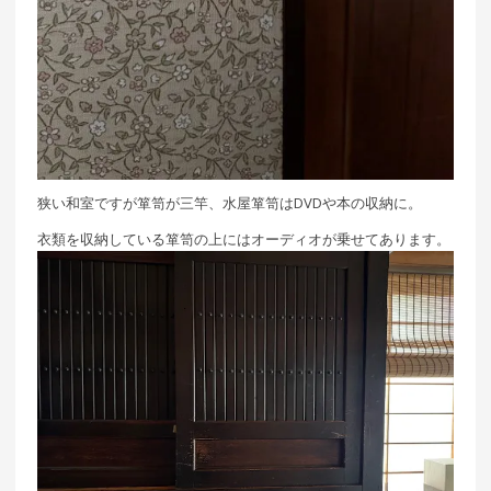
狭い和室ですが箪笥が三竿、水屋箪笥はDVDや本の収納に。
衣類を収納している箪笥の上にはオーディオが乗せてあります。