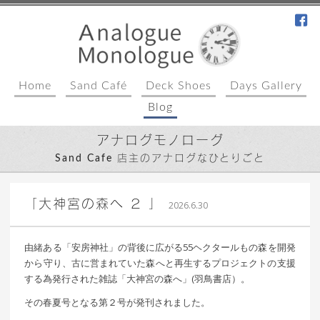
fa
Home
Sand Café
Deck Shoes
Days Gallery
Blog
アナログモノローグ
Sand Cafe 店主のアナログなひとりごと
｜ 更新日：
込山 敏郎
2026年7月1日
「大神宮の森へ ２ 」
2026.6.30
由緒ある「安房神社」の背後に広がる55ヘクタールもの森を開発
から守り、古に営まれていた森へと再生するプロジェクトの支援
する為発行された雑誌「大神宮の森へ」(羽鳥書店）。
その春夏号となる第２号が発刊されました。