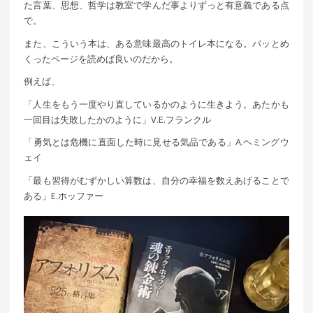
た言葉、思想、哲学は教室で学んだ事よりずっと有意義である点
で。
また、こういう本は、ある意味最高のトイレ本になる。バッとめ
くったページを読めば良いのだから。
例えば、
「人生をもう一度やり直しているかのように生きよう。あたかも
一回目は失敗したかのように」V.E.フランクル
「勇気とは危機に直面した時に見せる気品である」A.ヘミングウ
ェイ
「最も習得がむずかしい算数は、自分の幸福を数えあげることで
ある」E.ホッファー