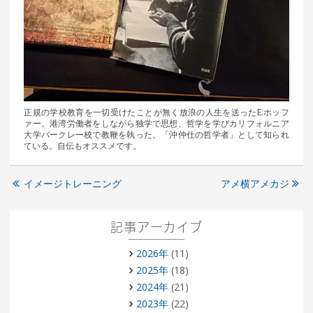
正規の学校教育を一切受けたことが無く放浪の人生を送ったE.ホッフ
ァー。港湾労働者をしながら独学で思想、哲学を学びカリフォルニア
大学バークレー校で教鞭を執った。「沖仲仕の哲学者」として知られ
ている。自伝もオススメです。
イメージトレーニング
アメ横アメカジ
記事アーカイブ
2026年
(11)
2025年
(18)
2024年
(21)
2023年
(22)