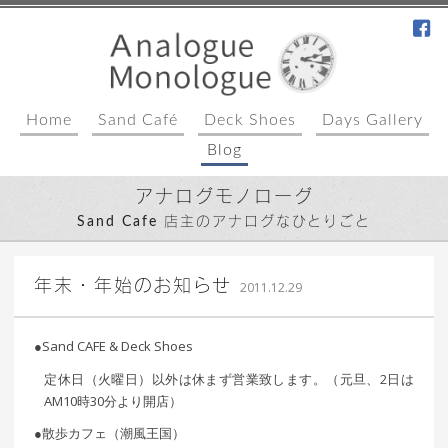
fa
Home
Sand Café
Deck Shoes
Days Gallery
Blog
アナログモノローグ
Sand Cafe 店主のアナログなひとりごと
｜ 更新日：
込山 敏郎
2015年1月
年末・年始のお知らせ
2011.12.29
23日
●Sand CAFE & Deck Shoes
定休日（火曜日）以外は休まず営業致します。（元旦、2日は
AM10時30分より開店）
●散歩カフェ（潮風王国）