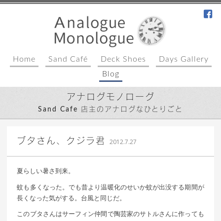
fa
Home
Sand Café
Deck Shoes
Days Gallery
Blog
アナログモノローグ
Sand Cafe 店主のアナログなひとりごと
｜ 更新日：
込山 敏郎
2015年1月23日
ブタさん、クジラ君
2012.7.27
夏らしい暑さ到来。
蚊も多くなった。でも昔より温暖化のせいか蚊が出没する期間が
長くなった気がする。台風と同じだ。
このブタさんはサーフィン仲間で陶芸家のサトルさんに作っても