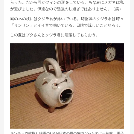
らった。だから耳がフィンの形をしている。ちなみにメガネは私
が遊びました。伊達なので勉強のし過ぎではありません。（笑）
庭の木の枝にはクジラ君が泳いでいる。鋳物製のクジラ君は時々
「リンリン」とイイ音で鳴いている。日陰で涼しいことだろう。
この夏はブタさんとクジラ君に活躍してもらおう。
キンチョウ蚊取り線香のCMが日本の夏の象徴だったのは一昔前。電子