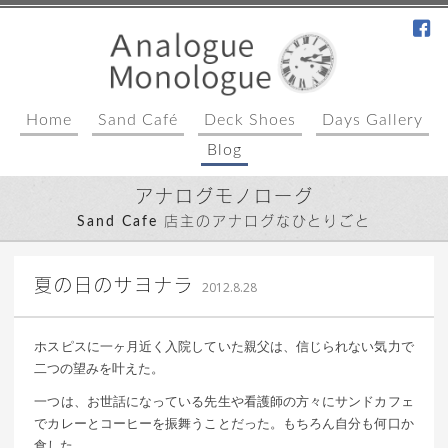
fa
Home
Sand Café
Deck Shoes
Days Gallery
Blog
アナログモノローグ
Sand Cafe 店主のアナログなひとりごと
｜ 更新日：
込山 敏郎
2015年1月23日
夏の日のサヨナラ
2012.8.28
ホスピスに一ヶ月近く入院していた親父は、信じられない気力で
二つの望みを叶えた。
一つは、お世話になっている先生や看護師の方々にサンドカフェ
でカレーとコーヒーを振舞うことだった。もちろん自分も何口か
食した。