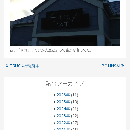
昔、「サヨナラだけが人生だ」って誰かが言ってた。
TRUCKの軌跡本
BONNSAI
記事アーカイブ
2026年
(11)
2025年
(18)
2024年
(21)
2023年
(22)
2022年
(27)
2021年
(28)