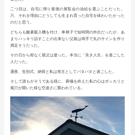
二つ目は、自宅に帰り最後の展覧会の油絵を選ぶことだった。
只、それを理由にどうしても生まれ育った自宅を味わいたかった
のだと思う。
どちらも酸素吸入機を付け、車椅子で短時間の外出だったが、あ
まりハッキリ話すことの出来ない父親は両手で丸のサインを作り
満足そうだった。
その日から程なく親父は逝った。本当に「良き人生」を過ごした
人だった。
通夜、告別式、納骨と私は喪主としてバタバタと過ごした。
そして誰もがそうである様に、葬儀を終えた私の心はポッカリと
風穴が開いた様な空虚さに襲われている。