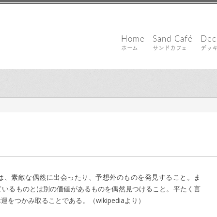
Home
Sand Café
Dec
ホーム
サンドカフェ
デッ
｜ 更新日：
込山 敏郎
2016年9月7日
ty）とは、素敵な偶然に出会ったり、予想外のものを発見すること。ま
ているものとは別の価値があるものを偶然見つけること。平たく言
をつかみ取ることである。（wikipediaより）