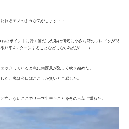
に訪れるモノのような気がします・・
つものポイントに行く筈だった私は何気に小さな湾のブレイクが視
い限り車をUターンすることなどしない私だが・・）
チェックしていると急に南西風が激しく吹き始めた。
無しだ。私は今日はここしか無いと直感した。
など立たないここでサーフ出来たことをその言葉に重ねた。