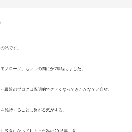
｜ 更新日：
込山 敏郎
2016年8月27日
6
味の私です。
モノローグ」もいつの間にか7年経ちました。
比べ最近のブログは説明的でクドくなってきたかな？と自省。
ンを維持することに繋がる気がする。
に晩夏になってしまった私の2016年、夏。