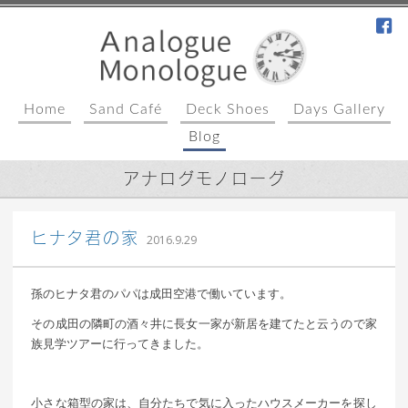
fa
Home
Sand Café
Deck Shoes
Days Gallery
Blog
アナログモノローグ
込山 敏郎
ヒナタ君の家
2016.9.29
孫のヒナタ君のパパは成田空港で働いています。
その成田の隣町の酒々井に長女一家が新居を建てたと云うので家
族見学ツアーに行ってきました。
小さな箱型の家は、自分たちで気に入ったハウスメーカーを探し