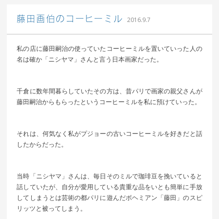
｜ 更新日：
込山 敏郎
2016年10
藤田画伯のコーヒーミル
2016.9.7
月6日
私の店に藤田嗣治の使っていたコーヒーミルを置いていった人の
名は確か「ニシヤマ」さんと言う日本画家だった。
千倉に数年間暮らしていたその方は、昔パリで画家の親父さんが
藤田嗣治からもらったというコーヒーミルを私に預けていった。
それは、何気なく私がプジョーの古いコーヒーミルを好きだと話
したからだった。
当時「ニシヤマ」さんは、毎日そのミルで珈琲豆を挽いていると
話していたが、自分が愛用している貴重な品をいとも簡単に手放
してしまうとは芸術の都パリに遊んだボヘミアン「藤田」のスピ
リッツと被ってしまう。