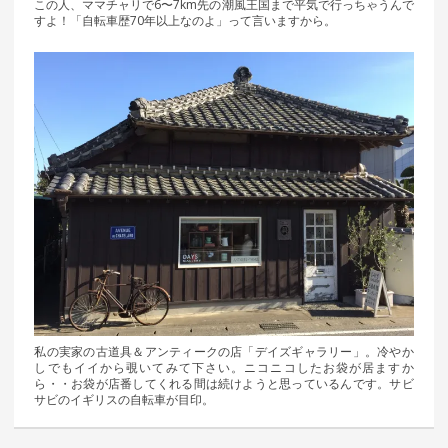
この人、ママチャリで6〜7km先の潮風王国まで平気で行っちゃうんで
すよ！「自転車歴70年以上なのよ」って言いますから。
私の実家の古道具＆アンティークの店「デイズギャラリー」。冷やか
しでもイイから覗いてみて下さい。ニコニコしたお袋が居ますか
ら・・お袋が店番してくれる間は続けようと思っているんです。サビ
サビのイギリスの自転車が目印。