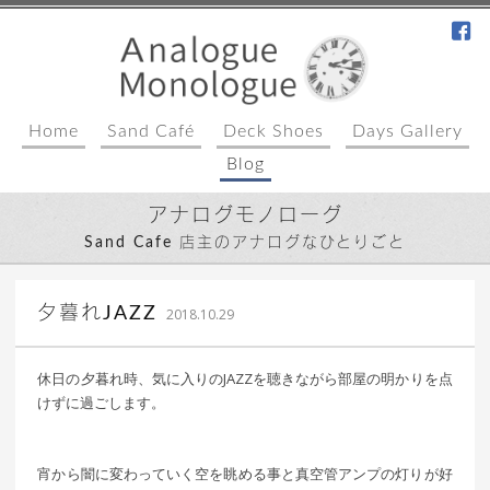
fa
Home
Sand Café
Deck Shoes
Days Gallery
Blog
アナログモノローグ
Sand Cafe 店主のアナログなひとりごと
｜ 更新日：
込山 敏郎
2018年10月30日
夕暮れJAZZ
2018.10.29
休日の夕暮れ時、気に入りのJAZZを聴きながら部屋の明かりを点
けずに過ごします。
宵から闇に変わっていく空を眺める事と真空管アンプの灯りが好