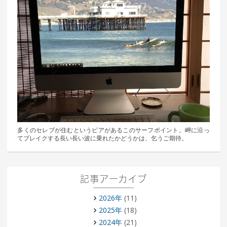
多くのセレブが住むというピアがあるこのサーフポイント。岬に沿っ
てブレイクする長い長い波に乗れたかどうかは、乞うご期待。
記事アーカイブ
2026年
(11)
2025年
(18)
2024年
(21)