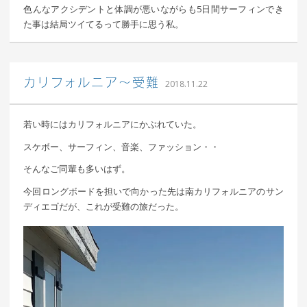
色んなアクシデントと体調が悪いながらも5日間サーフィンでき
た事は結局ツイてるって勝手に思う私。
｜ 更新日：
込山 敏郎
2018年11月
カリフォルニア〜受難
2018.11.22
26日
若い時にはカリフォルニアにかぶれていた。
スケボー、サーフィン、音楽、ファッション・・
そんなご同輩も多いはず。
今回ロングボードを担いで向かった先は南カリフォルニアのサン
ディエゴだが、これが受難の旅だった。