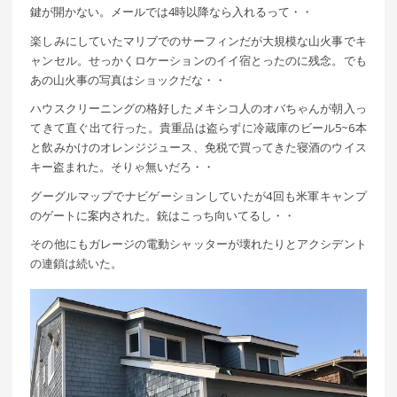
鍵が開かない。メールでは4時以降なら入れるって・・
楽しみにしていたマリブでのサーフィンだが大規模な山火事でキ
ャンセル。せっかくロケーションのイイ宿とったのに残念。でも
あの山火事の写真はショックだな・・
ハウスクリーニングの格好したメキシコ人のオバちゃんが朝入っ
てきて直ぐ出て行った。貴重品は盗らずに冷蔵庫のビール5~6本
と飲みかけのオレンジジュース、免税で買ってきた寝酒のウイス
キー盗まれた。そりゃ無いだろ・・
グーグルマップでナビゲーションしていたが4回も米軍キャンプ
のゲートに案内された。銃はこっち向いてるし・・
その他にもガレージの電動シャッターが壊れたりとアクシデント
の連鎖は続いた。