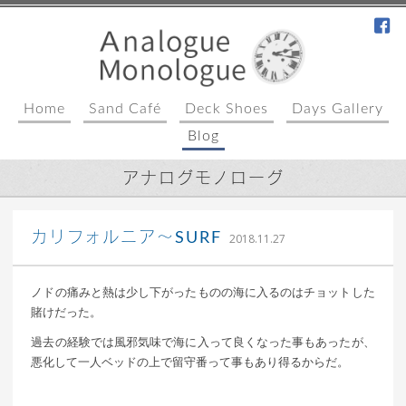
fa
Home
Sand Café
Deck Shoes
Days Gallery
Blog
アナログモノローグ
｜ 更新日：
込山 敏郎
2018年12
カリフォルニア〜SURF
2018.11.27
月11日
ノドの痛みと熱は少し下がったものの海に入るのはチョットした
賭けだった。
過去の経験では風邪気味で海に入って良くなった事もあったが、
悪化して一人ベッドの上で留守番って事もあり得るからだ。