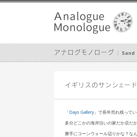
アナログモノローグ
San
イギリスのサンシェー
「
Days Gallery
」で長年売れ残ってい
多分どこかの海岸沿いの家だか店だ
勝手にコーンウォール辺りかな？な