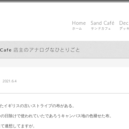
Home
Sand Café
Dec
ホーム
サンドカフェ
デッ
d Cafe 店主のアナログなひとりごと
｜ 更新日：
込山 敏郎
2021年6月5日
ド
2021.6.4
たイギリスの古いストライプの布がある。
かの日除けで使われていたであろうキャンバス地の色褪せた布。
んて連想してますが。