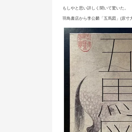
もしやと思い詳しく聞いて驚いた。
羽鳥書店から李公麟「五馬図」(原寸