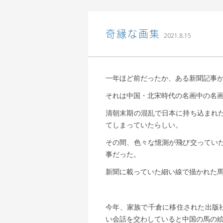
込山 敏郎
奇縁な画集
2021.8.15
一年ほど前だったか、ある新聞記事
それは中国・北宋時代の名画中の名画
清朝末期の混乱で日本に持ち込まれ
てしまっていたらしい。
その間、色々な憶測が飛び交ってい
事だった。
新聞に載っていた細い線で描かれた
今年、家族で千倉に移住された出版社を
い会話を交わしていると中国の馬の