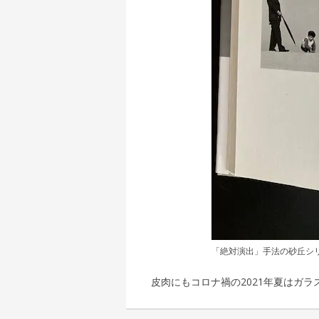
「絶対演出」手法の砂丘シ
皮肉にもコロナ禍の2021年夏はガ