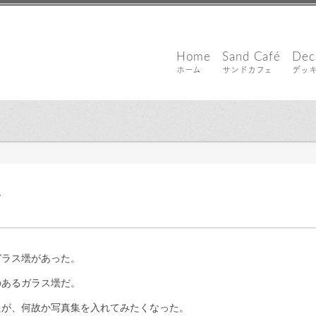
Home
Sand Café
Dec
ホーム
サンドカフェ
デッ
｜ 更新日：
込山 敏郎
2021年8月28日
7
ガラス壜があった。
のあるガラス壜だ。
たが、何故か写真集を入れてみたくなった。