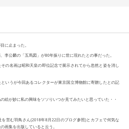
が目に止まった。
、李公麟の「五馬図」が80年振りに世に現れたとの事だった。
たその名画は昭和天皇の即位記念で展示されてから忽然と姿を消し
たというが今回あるコレクターが東京国立博物館に寄贈したとの記
馬の絵が妙に私の興味をソソりいつか見てみたいと思っていた・・
営む羽鳥さん(2018年8月22日のブログ参照)とカフェで何気な
絵の画集を出版していると云う。