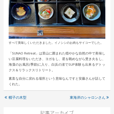
すべて美味しくいただきました。イノシシのお肉もサイコーでした。
「SUNAO Retreat」は里山に囲まれた穏やかな自然の中で美味し
い豆腐料理をいただき、ヨガをし、星を眺めながら焚き火をし、
海藻のお風呂(季節)に入り、白浜の渚でSUP体験も出来るデトッ
クス＆リラックスリトリート。
素直な自分に戻れる場所という意味なんですと安藤さんが話して
くれた。
帽子の木型
東海岸のシャロンさん
記事アーカイブ