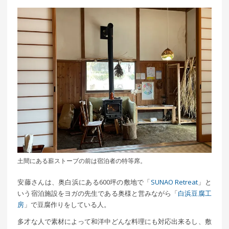
土間にある薪ストーブの前は宿泊者の特等席。
安藤さんは、奥白浜にある600坪の敷地で「
SUNAO Retreat
」と
いう宿泊施設をヨガの先生である奥様と営みながら「
白浜豆腐工
房
」で豆腐作りをしている人。
多才な人で素材によって和洋中どんな料理にも対応出来るし、敷