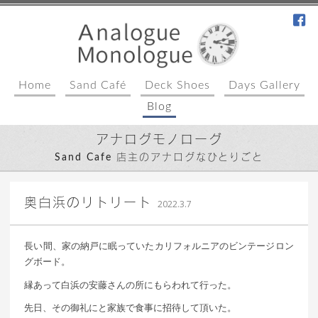
fa
Home
Sand Café
Deck Shoes
Days Gallery
Blog
アナログモノローグ
Sand Cafe 店主のアナログなひとりごと
込山 敏郎
奥白浜のリトリート
2022.3.7
長い間、家の納戸に眠っていたカリフォルニアのビンテージロン
グボード。
縁あって白浜の安藤さんの所にもらわれて行った。
先日、その御礼にと家族で食事に招待して頂いた。