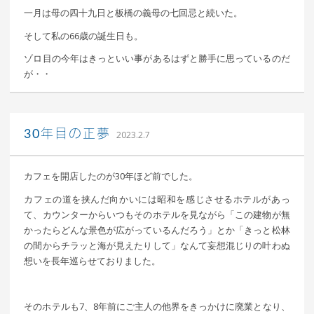
一月は母の四十九日と板橋の義母の七回忌と続いた。
そして私の66歳の誕生日も。
ゾロ目の今年はきっといい事があるはずと勝手に思っているのだ
が・・
込山 敏郎
30年目の正夢
2023.2.7
カフェを開店したのが30年ほど前でした。
カフェの道を挟んだ向かいには昭和を感じさせるホテルがあっ
て、カウンターからいつもそのホテルを見ながら「この建物が無
かったらどんな景色が広がっているんだろう」とか「きっと松林
の間からチラッと海が見えたりして」なんて妄想混じりの叶わぬ
想いを長年巡らせておりました。
そのホテルも7、8年前にご主人の他界をきっかけに廃業となり、