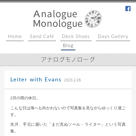
fa
Home
Sand Café
Deck Shoes
Days Gallery
Blog
アナログモノローグ
込山 敏郎
Leiter with Evans
2023.2.28
2月の雨の休日。
こんな日は海へも向かわないので写真集を見ながらゆっくり過ご
す。
先月、手元に届いた「まだ見ぬソール・ライター」という写真
集。