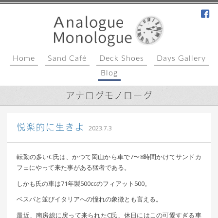
fa
Home
Sand Café
Deck Shoes
Days Gallery
Blog
アナログモノローグ
｜ 更新日：
込山 敏郎
2023年7月4日
悦楽的に生きよ
2023.7.3
転勤の多いC氏は、かつて岡山から車で7〜8時間かけてサンドカ
フェにやって来た事がある猛者である。
しかも氏の車は71年製500ccのフィアット500。
ベスパと並びイタリアへの憧れの象徴とも言える。
最近、南房総に戻って来られたC氏、休日にはこの可愛すぎる車