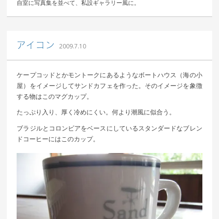
自室に写真集を並べて、私設ギャラリー風に。
｜ 更新日：
込山 敏郎
2015年1月23日
アイコン
2009.7.10
ケープコッドとかモントークにあるようなボートハウス（海の小
屋）をイメージしてサンドカフェを作った。そのイメージを象徴
する物はこのマグカップ。
たっぷり入り、厚く冷めにくい。何より潮風に似合う。
ブラジルとコロンビアをベースにしているスタンダードなブレン
ドコーヒーにはこのカップ。