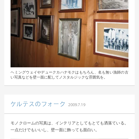
ヘミングウェイやデュークカハナモクはもちろん、名も無い漁師の古
い写真などを壁一面に配してノスタルジックな雰囲気を。
｜ 更新日：
込山 敏郎
2015年1月23日
ケルテスのフォーク
2009.7.19
モノクロームの写真は、インテリアとしてもとても洒落ている。
一点だけでもいいし、壁一面に飾っても面白い。