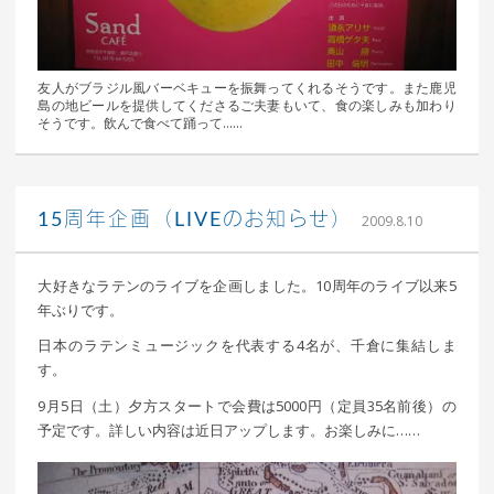
友人がブラジル風バーベキューを振舞ってくれるそうです。また鹿児
島の地ビールを提供してくださるご夫妻もいて、食の楽しみも加わり
そうです。飲んで食べて踊って……
｜ 更新
込山 敏郎
15周年企画（LIVEのお知らせ）
2009.8.10
日：
2015年1
月23日
大好きなラテンのライブを企画しました。10周年のライブ以来5
年ぶりです。
日本のラテンミュージックを代表する4名が、千倉に集結しま
す。
9月5日（土）夕方スタートで会費は5000円（定員35名前後）の
予定です。詳しい内容は近日アップします。お楽しみに……