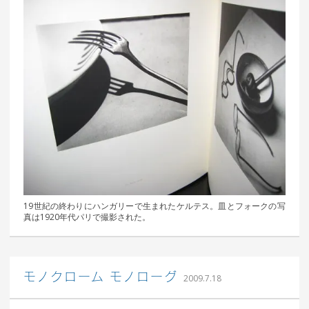
19世紀の終わりにハンガリーで生まれたケルテス。皿とフォークの写
真は1920年代パリで撮影された。
｜ 更新日：
込山 敏郎
2015年1
モノクローム モノローグ
2009.7.18
月23日