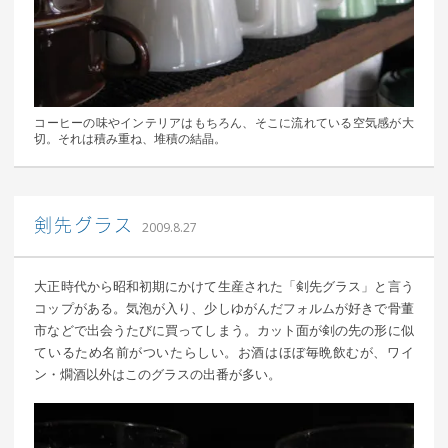
コーヒーの味やインテリアはもちろん、そこに流れている空気感が大
切。それは積み重ね、堆積の結晶。
｜ 更新日：
込山 敏郎
2015年1月23日
剣先グラス
2009.8.27
大正時代から昭和初期にかけて生産された「剣先グラス」と言う
コップがある。気泡が入り、少しゆがんだフォルムが好きで骨董
市などで出会うたびに買ってしまう。カット面が剣の先の形に似
ているため名前がついたらしい。お酒はほぼ毎晩飲むが、ワイ
ン・燗酒以外はこのグラスの出番が多い。