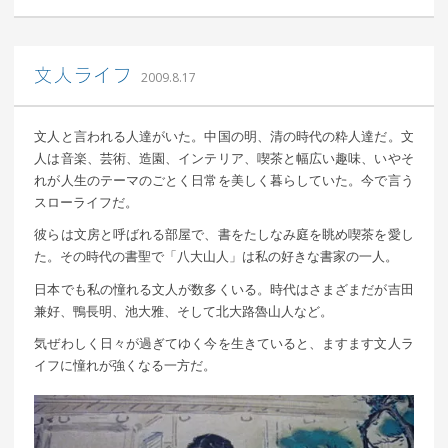
｜ 更新日：
込山 敏郎
2015年1月23日
文人ライフ
2009.8.17
文人と言われる人達がいた。中国の明、清の時代の粋人達だ。文
人は音楽、芸術、造園、インテリア、喫茶と幅広い趣味、いやそ
れが人生のテーマのごとく日常を美しく暮らしていた。今で言う
スローライフだ。
彼らは文房と呼ばれる部屋で、書をたしなみ庭を眺め喫茶を愛し
た。その時代の書聖で「八大山人」は私の好きな書家の一人。
日本でも私の憧れる文人が数多くいる。時代はさまざまだが吉田
兼好、鴨長明、池大雅、そして北大路魯山人など。
気ぜわしく日々が過ぎてゆく今を生きていると、ますます文人ラ
イフに憧れが強くなる一方だ。