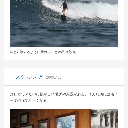
波と対話するように乗れることが私の究極。
｜ 更新日：
込山 敏郎
2015年1月23日
ノスタルジア
2009.7.23
はじめて来たのに懐かしい場所や風景がある。そんな所にはもう
一度訪れてみたくなる。