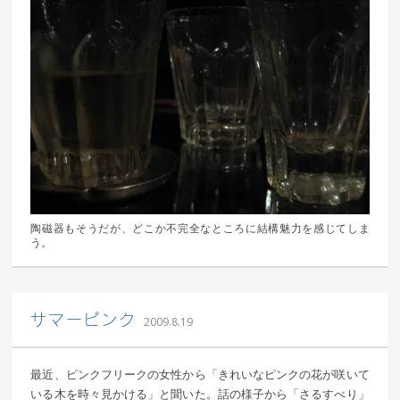
陶磁器もそうだが、どこか不完全なところに結構魅力を感じてしま
う。
｜ 更新日：
込山 敏郎
2015年1月23日
サマーピンク
2009.8.19
最近、ピンクフリークの女性から「きれいなピンクの花が咲いて
いる木を時々見かける」と聞いた。話の様子から「さるすべり」