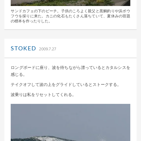
サンドカフェの下のビーチ。子供のころよく親父と黒鯛釣りや浜ボウ
フウを採りに来た。カニの化石もたくさん落ちていて、夏休みの宿題
の標本を作ったりした。
｜ 更新日：
込山 敏郎
2015年1月23日
STOKED
2009.7.27
ロングボードに座り、波を待ちながら漂っているとカタルシスを
感じる。
テイクオフして波の上をグライドしているとストークする。
波乗りは私をリセットしてくれる。