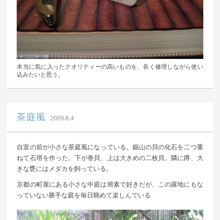
本当に気に入ったクオリティーの高いものを、長く修理しながら使い
込みたいと思う。
｜ 更新日：
込山 敏郎
2015年1月23日
茶庭風
2009.8.4
自室の前が小さな茶庭風になっている。鋸山の貝の化石を二つ重
ねて石塔を作った。下が巻貝、上は大きめの二枚貝。隣に蹲、大
きな甕にはメダカを飼っている。
京都の町屋にある小さな中庭は簡素で好きだが、この露地にもな
っていない勝手な庭を毎日眺めて楽しんでいる