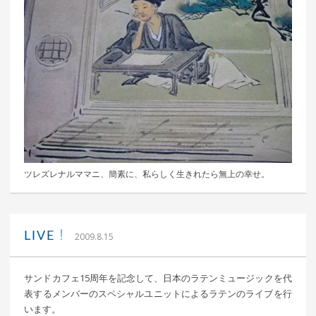
ツレズレナルママニ、簡素に、私らしく生きれたら無上の幸せ。
｜ 更新日：
込山 敏郎
2015年1月23日
LIVE！
2009.8.15
サンドカフェ15周年を記念して、日本のラテンミュージックを代
表するメンバーのスペシャルユニットによるラテンのライブを行
います。