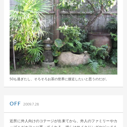
50も過ぎたし、そろそろお茶の世界に接近したいと思うのだが。
｜ 更新日：
込山 敏郎
2015年1月23日
OFF
2009.7.28
近所に外人向けのコテージが出来てから、外人のファミリーやカ
ップルがカフェに寄ってくれる。彼らはサイクリングやビーチを