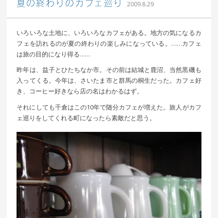
｜ 更新日：
込山 敏郎
2015年1
夏の終わりのカフェ巡り
2009.8.29
月23日
いろいろな土地に、いろいろなカフェがある。地方の気になるカ
フェを訪れるのが夏の終わりの楽しみになっている。……カフェ
は旅の目的になり得る……
昨年は、益子とひたちなか市。その前は結城と鹿沼、当然黒磯も
入ってくる。今年は、さいたま市と群馬の桐生だった。カフェ好
き、コーヒー好きなら店の名はわかるはず。
それにしても千倉はこの10年で随分カフェが増えた。旅人がカフ
ェ巡りをしてくれる町になったら素敵だと思う。