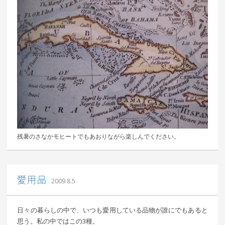
残暑のさなかモヒートでもあおりながら楽しんでください。
｜ 更新日：
込山 敏郎
2015年1月23日
愛用品
2009.8.5
日々の暮らしの中で、いつも愛用している品物が誰にでもあると
思う。私の中ではこの3種。