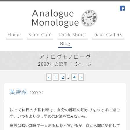
fa
Home
Sand Café
Deck Shoes
Days Gallery
Blog
アナログモノローグ
2009年の記事
3ページ
«
1
2
3
4
»
｜ 更新日：
込山 敏郎
2015年1月23日
黄昏派
2009.9.2
決って休日の夕暮れ時は、自分の部屋の明かりをつけずに過ご
す。いつもより少し早めのお酒を飲みながら。
家族は暗い部屋で一人居る私を不審がるが、宵から闇に変化して