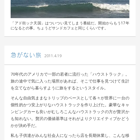
「アド街ック天国」はついつい見てしまう番組だ。開始からもう17年
になるとの事。ちょうどサンドカフェと同じくらいです。
｜ 更新日：
込山 敏郎
2015年1月23日
急がない旅
2011.4.19
70年代のアメリカで一部の若者に流行った「ハウストラック」。
旅の途中で気に入った場所があれば、そこで仕事を見つけて生計
を立てながら暮らすように旅をするというスタイル。
そんな自由気ままなトリップのベースとして各々が世界に一台の
個性的かつ安上がりなハウストラックを作り上げた。豪華なキャ
ンピングカーも良いがむしろこんなハウストラックの方が贅沢か
も知れない。贅沢の価値基準はそれがよりクリエイティブかどう
かが決め手だ。
私も子供達がみんな社会人になったら店を長期休業し、こんな移