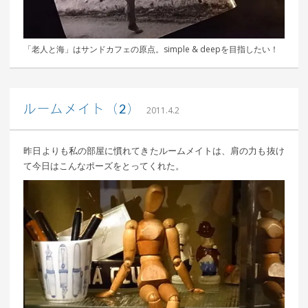
「老人と海」はサンドカフェの原点。simple & deepを目指したい！
｜ 更新日：
込山 敏郎
2015年1月23日
ルームメイト（2）
2011.4.2
昨日よりも私の部屋に慣れてきたルームメイトは、肩の力も抜け
て今日はこんなポーズをとってくれた。