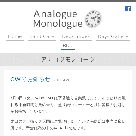
fa
Home
Sand Café
Deck Shoes
Days Gallery
Blog
アナログモノローグ
｜ 更新日：
込山 敏郎
2015年1月23日
GWのお知らせ
2011.4.26
5月3日（火）Sand CAFEは平常通り営業致します。ゆったりと流
れる千倉時間と潮の香り、薫り高いコーヒーと共に皆様のお越し
をお待ちしています。
先日のアド街ック天国はご覧頂けましたか？南房総は本当に良い
所です。千倉は私の中のXanaduなんです。