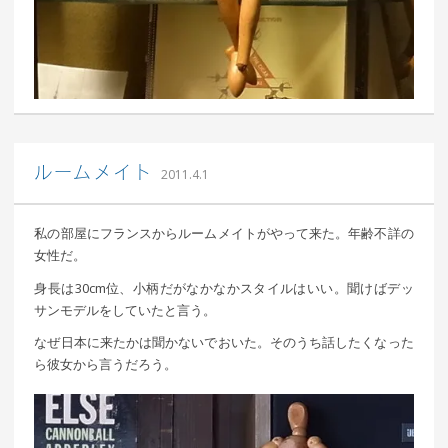
｜ 更新日：
込山 敏郎
2015年1月23日
ルームメイト
2011.4.1
私の部屋にフランスからルームメイトがやって来た。年齢不詳の
女性だ。
身長は30cm位、小柄だがなかなかスタイルはいい。聞けばデッ
サンモデルをしていたと言う。
なぜ日本に来たかは聞かないでおいた。そのうち話したくなった
ら彼女から言うだろう。