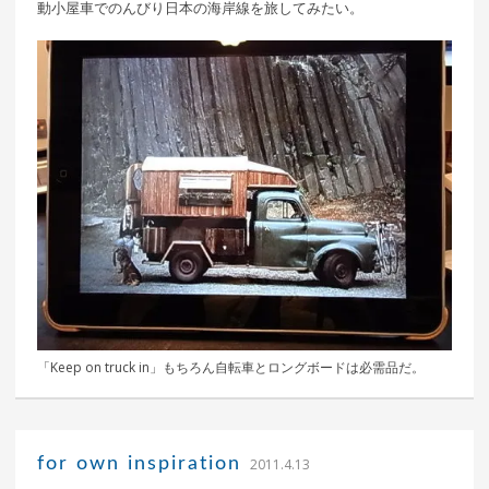
動小屋車でのんびり日本の海岸線を旅してみたい。
「Keep on truck in」もちろん自転車とロングボードは必需品だ。
｜ 更新日：
込山 敏郎
2015年1月23日
for own inspiration
2011.4.13