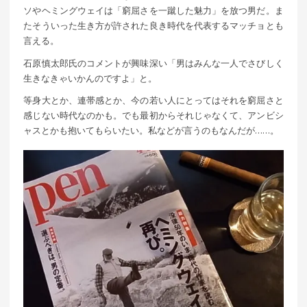
ソやヘミングウェイは「窮屈さを一蹴した魅力」を放つ男だ。ま
たそういった生き方が許された良き時代を代表するマッチョとも
言える。
石原慎太郎氏のコメントが興味深い「男はみんな一人でさびしく
生きなきゃいかんのですよ」と。
等身大とか、連帯感とか、今の若い人にとってはそれを窮屈さと
感じない時代なのかも。でも最初からそれじゃなくて、アンビシ
ャスとかも抱いてもらいたい。私などが言うのもなんだが……。