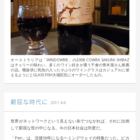
オーストラリアは「WINDOWRIE」の2008 COWRA SAKURA SHIRAZ
はチェリーの味わい。多くのワイン好きが通う千倉の青木屋さん推薦
の品。螺旋状に気泡の入った小ぶりのワイングラスはカジュアルに使
えるようにとGLASS FISH大場匠氏にオーダーしたもの。
｜ 更新日：
込山 敏郎
2015年1月23日
窮屈な時代に
2011.4.6
世界がネットワークという見えない糸でつながれば、それに比例
して窮屈な世の中になる。今の日本社会は尚更だ。
「Pen」は、没後50年になるヘミングウェイの特集だった。ピカ