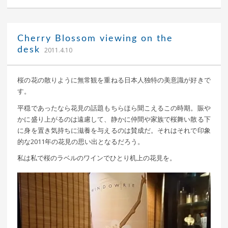
Cherry Blossom viewing on the
｜ 更新日：
込山 敏郎
2015年1月23日
desk
2011.4.10
桜の花の散りように無常観を重ねる日本人独特の美意識が好きで
す。
平穏であったなら花見の話題もちらほら聞こえるこの時期。賑や
かに盛り上がるのは遠慮して、静かに仲間や家族で桜舞い散る下
に身を置き気持ちに滋養を与えるのは賛成だ。それはそれで印象
的な2011年の花見の思い出となるだろう。
私は私で桜のラベルのワインでひとり机上の花見を。