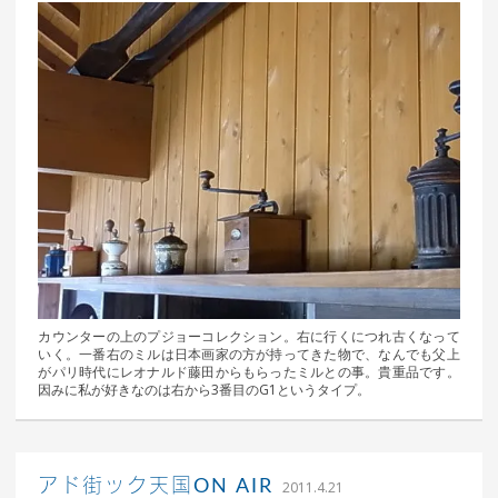
カウンターの上のプジョーコレクション。右に行くにつれ古くなって
いく。一番右のミルは日本画家の方が持ってきた物で、なんでも父上
がパリ時代にレオナルド藤田からもらったミルとの事。貴重品です。
因みに私が好きなのは右から3番目のG1というタイプ。
｜ 更新日：
込山 敏郎
2015年1月
アド街ック天国ON AIR
2011.4.21