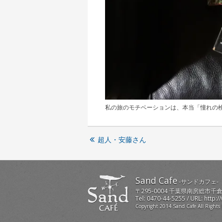
私の旅のモチベーションは、本当「憧れの
超人・安藤さん
Sand Cafe
-
サンドカフェ
-
〒
295-0004
千葉県
南房総市
千倉
Tel:
0470-44-5255
/ URL:
http:/
Copyright 2014 Sand Cafe All Rights 