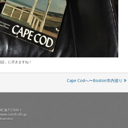
検証」に尽きますね！
Cape Codへ〜Boston市内巡り
町瀬戸2908-1
/www.sandcafe.jp
Reserverd.