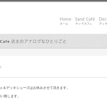
Home
Sand Café
Dec
ホーム
サンドカフェ
デッ
d Cafe 店主のアナログなひとりごと
｜ 更新日：
込山 敏郎
2018年2月6日
11
ドカフェ＆デッキシューズはお休みさせて頂きます。
願い致します。